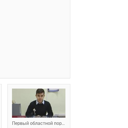
Первый областной портал новостей. Зарплата в конверте: доход или социальные гарантии?