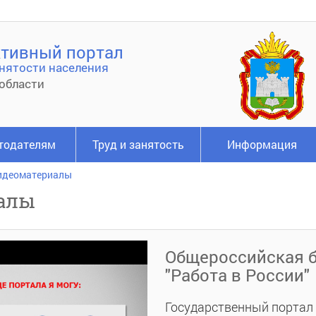
тивный портал
нятости населения
области
тодателям
Труд и занятость
Информация
идеоматериалы
алы
Общероссийская б
"Работа в России"
Государственный портал 