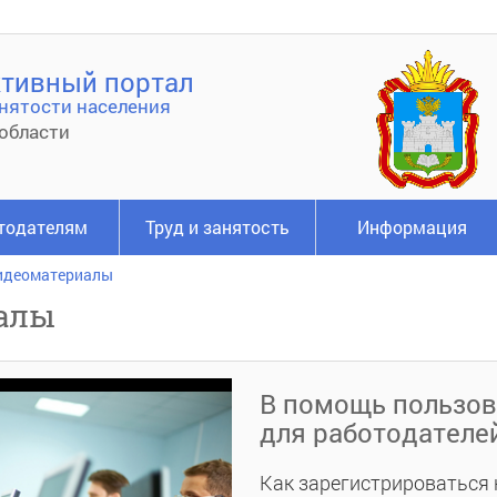
тивный портал
нятости населения
области
тодателям
Труд и занятость
Информация
идеоматериалы
алы
В помощь пользов
для работодателе
Как зарегистрироваться 