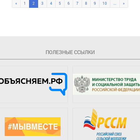
«
1
2
3
4
5
6
7
8
9
10
...
»
ПOЛЕЗНЫЕ ССЫЛКИ