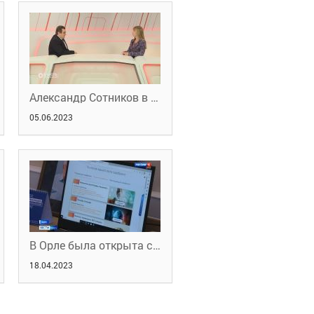
Александр Сотников в программе "Область решений" Первого областного телеканала канала
05.06.2023
В Орле была открыта самая крупная площадка регионального этапа Всероссийской ярмарки трудоустройства
18.04.2023