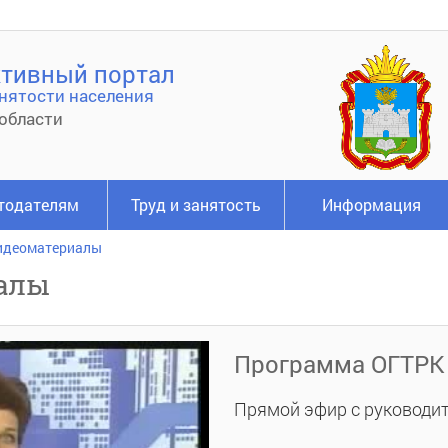
тивный портал
нятости населения
области
тодателям
Труд и занятость
Информация
идеоматериалы
алы
Программа ОГТРК "
Прямой эфир с руководит