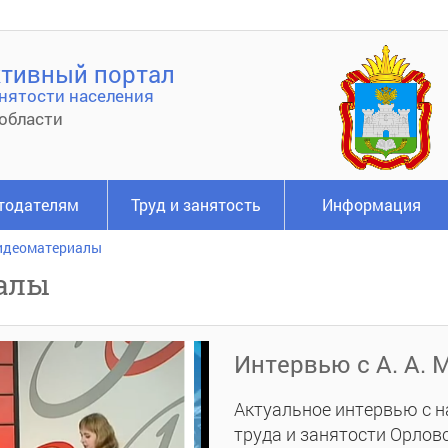
тивный портал
нятости населения
области
тодателям
Труд и занятость
Информация
идеоматериалы
алы
Интервью с А. А.
Актуальное интервью с 
труда и занятости Орловс