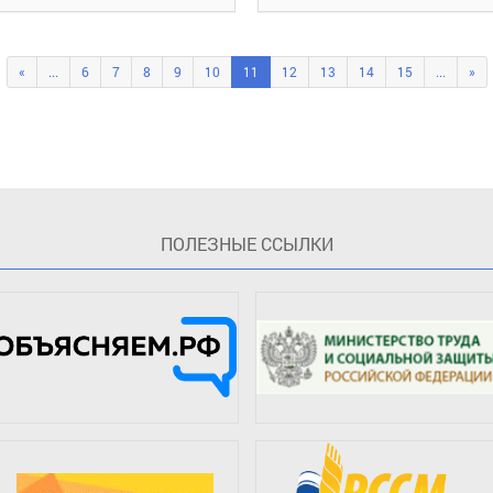
«
...
6
7
8
9
10
11
12
13
14
15
...
»
ПOЛЕЗНЫЕ ССЫЛКИ