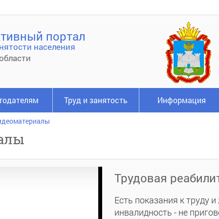
тивный портал
нятости населения
области
тодателям
Труд и занятость
Информация
идеоматериалы
алы
Трудовая реабили
Есть показания к труду и
инвалидность - не приго