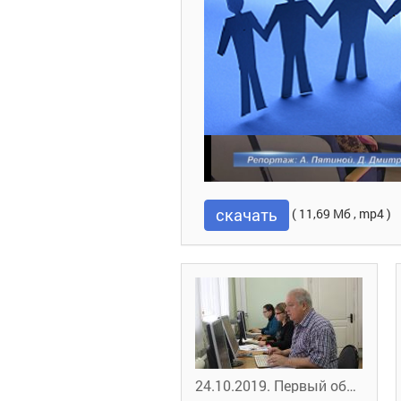
скачать
( 11,69 Мб , mp4 )
24.10.2019. Первый областной. Орловские предпенсионеры проходят переподготовку в рамках нацпроекта "Демография"