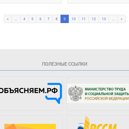
«
...
4
5
6
7
8
9
10
11
12
13
...
»
ПOЛЕЗНЫЕ ССЫЛКИ