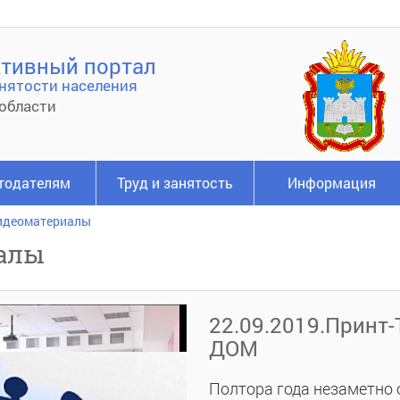
тивный портал
нятости населения
области
тодателям
Труд и занятость
Информация
идеоматериалы
алы
22.09.2019.Принт
ДОМ
Полтора года незаметно 