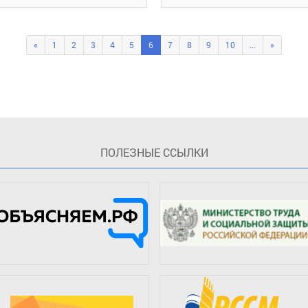
«
1
2
3
4
5
6
7
8
9
10
...
»
ПOЛЕЗНЫЕ ССЫЛКИ