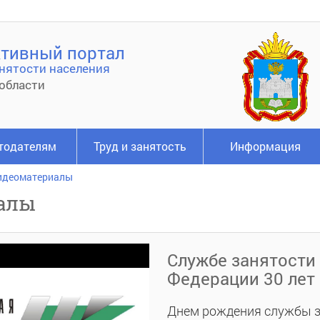
тивный портал
нятости населения
области
тодателям
Труд и занятость
Информация
идеоматериалы
алы
Службе занятости
Федерации 30 лет
Днем рождения службы з