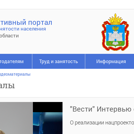
тивный портал
нятости населения
области
тодателям
Труд и занятость
Информация
идеоматериалы
алы
"Вести" Интервью 
О реализации нацпроект