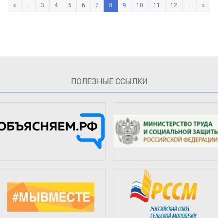
«
...
3
4
5
6
7
8
9
10
11
12
...
»
ПOЛЕЗНЫЕ ССЫЛКИ