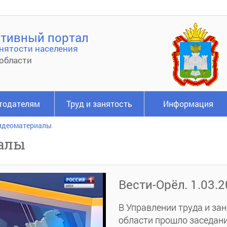
тивный портал
нятости населения
области
тодателям
Труд и занятость
Информация
идеоматериалы
алы
Вести-Орёл. 1.03.
В Управлении труда и за
области прошло заседани