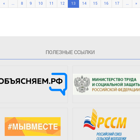
«
...
8
9
10
11
12
13
14
15
16
17
...
»
ПOЛЕЗНЫЕ ССЫЛКИ