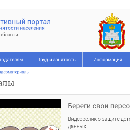
тивный портал
нятости населения
области
тодателям
Труд и занятость
Информация
идеоматериалы
алы
Береги свои перс
Видеоролик о защите дет
данных