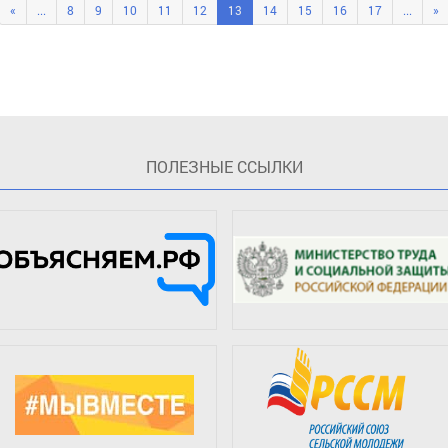
«
...
8
9
10
11
12
13
14
15
16
17
...
»
ПOЛЕЗНЫЕ ССЫЛКИ