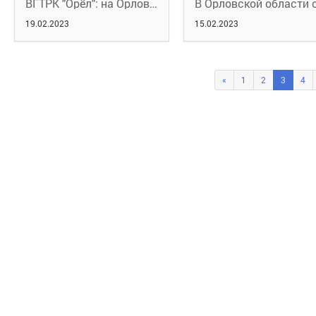
ВГТРК "Орёл": на Орловщине организовано бесплатное профобучение
19.02.2023
15.02.2023
«
1
2
3
4