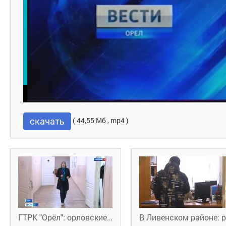
скачать
( 44,55 Мб , mp4 )
ГТРК "Орёл": орловские центры занятости начали переобучать безработных на новые профессии